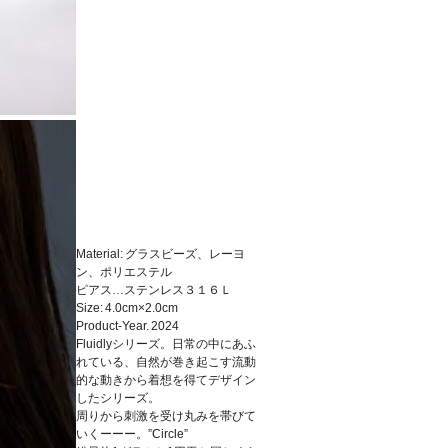
Material: グラスビーズ、レーヨ
ン、ポリエステル
ピアス…ステンレス３１６Ｌ
Size: 4.0cm×2.0cm
Product-Year. 2024
Fluidlyシリーズ。日常の中にあふ
れている、自然が巻き起こす流動
的な動きから着想を得てデザイン
したシリーズ。
周りから刺激を受け丸みを帯びて
いくーーー。”Circle”