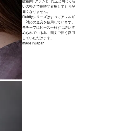
総量約1グラムと1円玉と同じくら
いの軽さで長時間着用しても耳が
痛くなりません。
Fluidlyシリーズはすべてアレルギ
ー対応の金具を使用しています。
モチーフはビーズ一粒ずつ縫い留
められている為、頑丈で長く愛用
していただけます。
made in japan