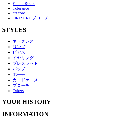
Emilie Roche
Tolerance
art.coro
ORIZURUブローチ
STYLES
ネックレス
リング
ピアス
イヤリング
ブレスレット
バッグ
ポーチ
カードケース
ブローチ
Others
YOUR HISTORY
INFORMATION