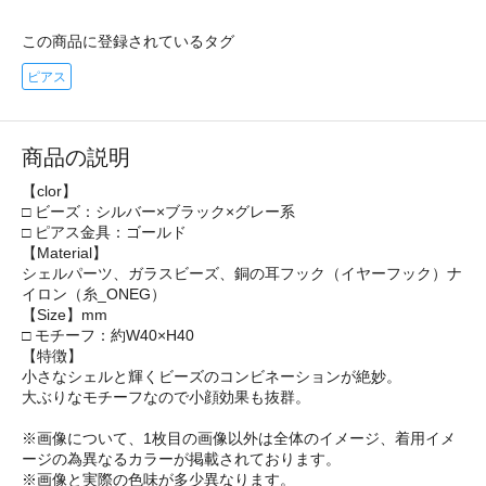
この商品に登録されているタグ
ピアス
商品の説明
【clor】
□ ビーズ：シルバー×ブラック×グレー系
□ ピアス金具：ゴールド
【Material】
シェルパーツ、ガラスビーズ、銅の耳フック（イヤーフック）ナ
イロン（糸_ONEG）
【Size】mm
□ モチーフ：約W40×H40
【特徴】
小さなシェルと輝くビーズのコンビネーションが絶妙。
大ぶりなモチーフなので小顔効果も抜群。
※画像について、1枚目の画像以外は全体のイメージ、着用イメ
ージの為異なるカラーが掲載されております。
※画像と実際の色味が多少異なります。