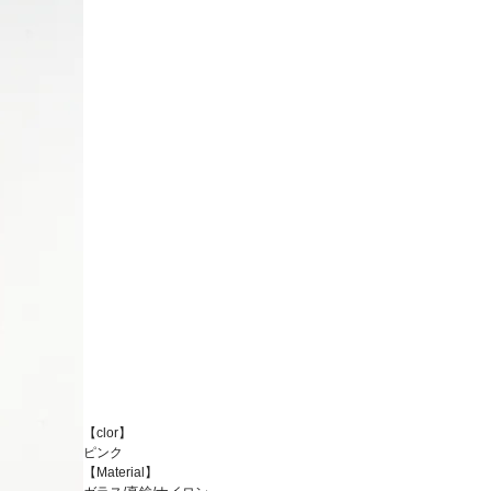
【clor】
ピンク
【Material】