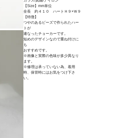
ガラス/真鍮/ナイロン
【Size】mm単位
全長 約４１０ ハートＨ９×Ｗ９
【特徴】
つやのあるビーズで作られたハー
トが
連なったチョーカーです。
短めのデザインなので重ね付けに
も
おすすめです。
※画像と実際の色味が多少異なり
ます。
※修理は承っていない為、着用
時、保管時にはお気をつけ下さ
い。